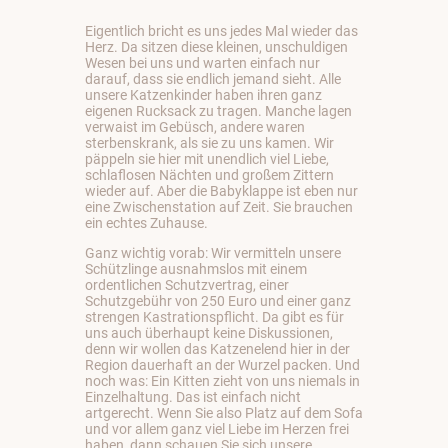
Eigentlich bricht es uns jedes Mal wieder das
Herz. Da sitzen diese kleinen, unschuldigen
Wesen bei uns und warten einfach nur
darauf, dass sie endlich jemand sieht. Alle
unsere Katzenkinder haben ihren ganz
eigenen Rucksack zu tragen. Manche lagen
verwaist im Gebüsch, andere waren
sterbenskrank, als sie zu uns kamen. Wir
päppeln sie hier mit unendlich viel Liebe,
schlaflosen Nächten und großem Zittern
wieder auf. Aber die Babyklappe ist eben nur
eine Zwischenstation auf Zeit. Sie brauchen
ein echtes Zuhause.
Ganz wichtig vorab: Wir vermitteln unsere
Schützlinge ausnahmslos mit einem
ordentlichen Schutzvertrag, einer
Schutzgebühr von 250 Euro und einer ganz
strengen Kastrationspflicht. Da gibt es für
uns auch überhaupt keine Diskussionen,
denn wir wollen das Katzenelend hier in der
Region dauerhaft an der Wurzel packen. Und
noch was: Ein Kitten zieht von uns niemals in
Einzelhaltung. Das ist einfach nicht
artgerecht. Wenn Sie also Platz auf dem Sofa
und vor allem ganz viel Liebe im Herzen frei
haben, dann schauen Sie sich unsere